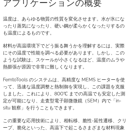
アプリケーションの概要
温度は、あらゆる物質の性質を変化させます。水が氷にな
ったり蒸気になったり、硬い鋼が柔らかくなったりするの
も温度によるものです。
材料が高温環境下でどう振る舞うかを理解するには、実際
にその温度で性能を調べる必要があります。しかし、この
ような試験は、スケールが小さくなるほど、温度のムラや
熱膨張が原因で非常に難しくなります。
FemtoTools のシステムは、高精度な MEMS ヒーターを使
って、迅速な温度調整と熱制御を実現し、この課題を克服
しました。これにより、800℃ までの高温でも安定した測
定が可能になり、走査型電子顕微微鏡（SEM）内で「in-
situ 観察」を行うこともできます。
この重要な応用技術により、相転移、脆性-延性遷移、クリ
ープ、脆化といった、高温下で起こるさまざまな材料現象