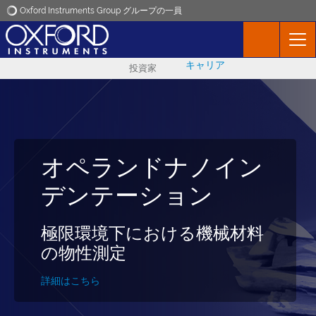
Oxford Instruments Group グループの一員
Oxford Instruments
キャリア
投資家
アプリケーション
製品
オペランドナノイン
ナノスケール機械試
ニュース
機械的な顕微鏡法
デンテーション
験
イベント
材料の機械的性質の変化を可
極限環境下における機械材料
特定の領域または界面の破断
視化
の物性測定
靭性を定量化
お問い合わせ
詳細はこちら
詳細はこちら
詳細はこちら