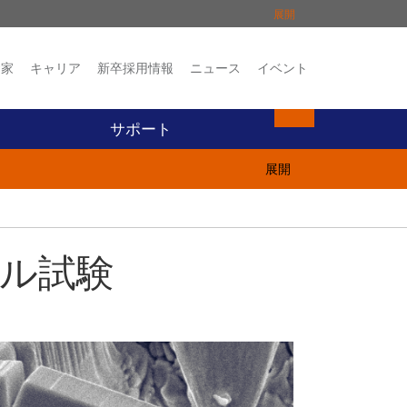
展開
資家
キャリア
新卒採用情報
ニュース
イベント
イベント
お問い合わせ
サポート
展開
ニカル試験